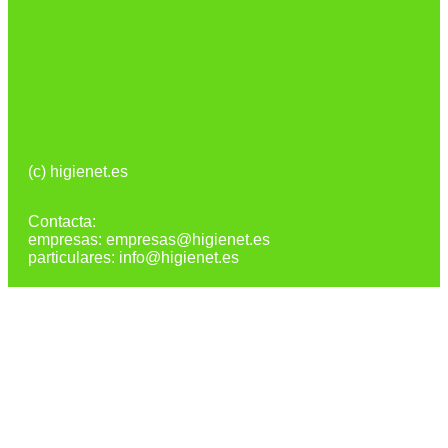
(c) higienet.es
Contacta:
empresas: empresas@higienet.es
particulares: info@higienet.es