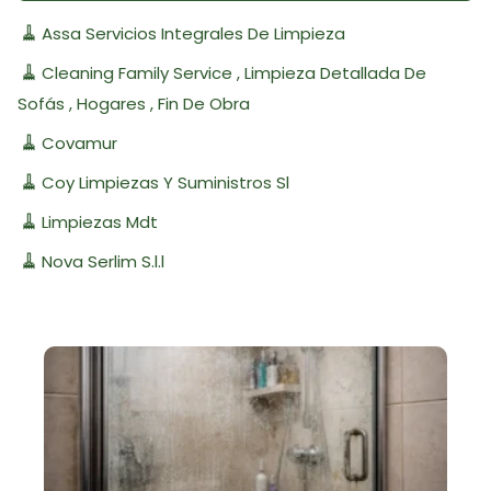
🧹
Assa Servicios Integrales De Limpieza
🧹
Cleaning Family Service , Limpieza Detallada De
Sofás , Hogares , Fin De Obra
🧹
Covamur
🧹
Coy Limpiezas Y Suministros Sl
🧹
Limpiezas Mdt
🧹
Nova Serlim S.l.l