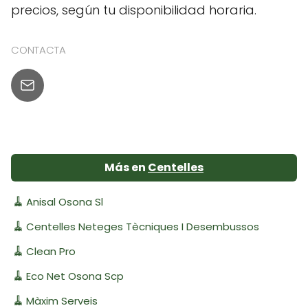
precios, según tu disponibilidad horaria.
CONTACTA
Más en
Centelles
🧹
Anisal Osona Sl
🧹
Centelles Neteges Tècniques I Desembussos
🧹
Clean Pro
🧹
Eco Net Osona Scp
🧹
Màxim Serveis