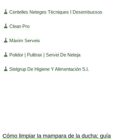
🧹
Centelles Neteges Tècniques I Desembussos
🧹
Clean Pro
🧹
Màxim Serveis
🧹
Polidor | Pulitrax | Servei De Neteja
🧹
Stelgrup De Higiene Y Alimentación S.l.
Cómo limpiar la mampara de la ducha: guía