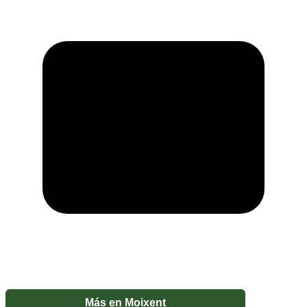
Más en
Moixent