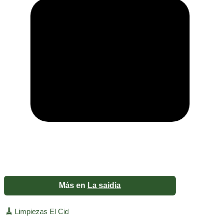
Más en
La saidia
🧹
Limpiezas El Cid