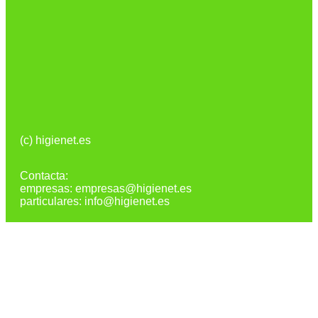
(c) higienet.es
Contacta:
empresas: empresas@higienet.es
particulares: info@higienet.es