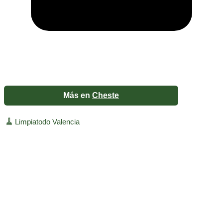
Más en
Cheste
🧹
Limpiatodo Valencia