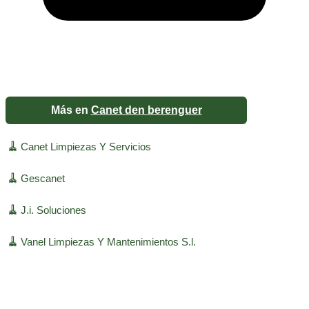
Más en
Canet den berenguer
🧹
Canet Limpiezas Y Servicios
🧹
Gescanet
🧹
J.i. Soluciones
🧹
Vanel Limpiezas Y Mantenimientos S.l.