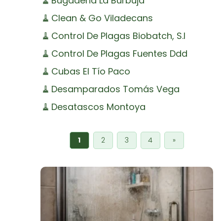
🧹
Bugaderia La Burbuja
🧹
Clean & Go Viladecans
🧹
Control De Plagas Biobatch, S.l
🧹
Control De Plagas Fuentes Ddd
🧹
Cubas El Tío Paco
🧹
Desamparados Tomás Vega
🧹
Desatascos Montoya
1
2
3
4
»