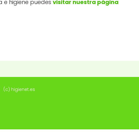
za e higiene puedes
visitar nuestra página
(c) higienet.es