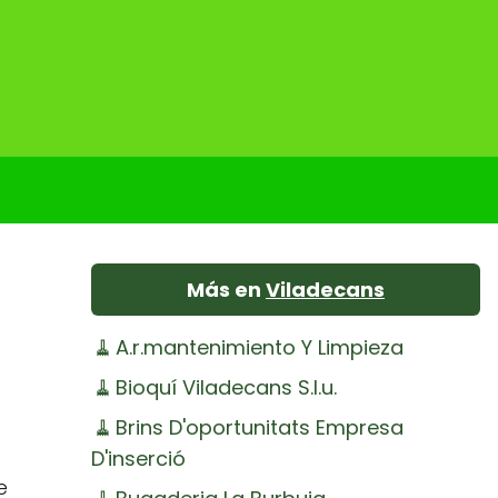
Más en
Viladecans
🧹
A.r.mantenimiento Y Limpieza
🧹
Bioquí Viladecans S.l.u.
🧹
Brins D'oportunitats Empresa
D'inserció
e