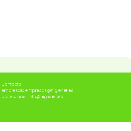
Contacta:
empresas: empresas@higienet.es
particulares: info@higienet.es