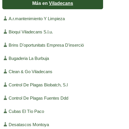
Más en
Viladecans
🧹
A.r.mantenimiento Y Limpieza
🧹
Bioquí Viladecans S.l.u.
🧹
Brins D'oportunitats Empresa D'inserció
🧹
Bugaderia La Burbuja
🧹
Clean & Go Viladecans
🧹
Control De Plagas Biobatch, S.l
🧹
Control De Plagas Fuentes Ddd
🧹
Cubas El Tío Paco
🧹
Desatascos Montoya