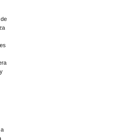
 de
za
 es
era
y
 a
a