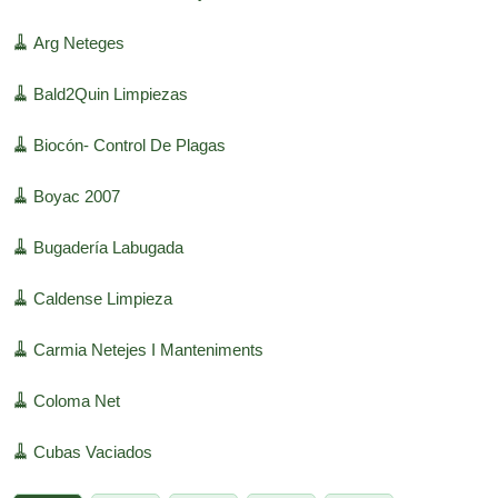
🧹
Arg Neteges
🧹
Bald2Quin Limpiezas
🧹
Biocón- Control De Plagas
🧹
Boyac 2007
🧹
Bugadería Labugada
🧹
Caldense Limpieza
🧹
Carmia Netejes I Manteniments
🧹
Coloma Net
🧹
Cubas Vaciados