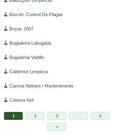
🧹
Bald2Quin Limpiezas
🧹
Biocón- Control De Plagas
🧹
Boyac 2007
🧹
Bugadería Labugada
🧹
Bugaderia Vadillo
🧹
Caldense Limpieza
🧹
Carmia Netejes I Manteniments
🧹
Coloma Net
1
2
3
…
6
»