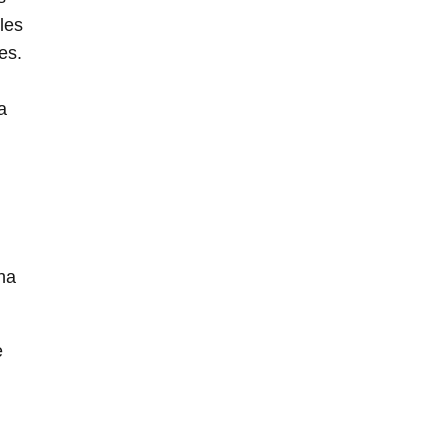
les
es.
a
una
e