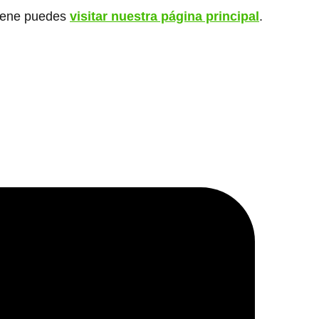
giene puedes
visitar nuestra página principal
.