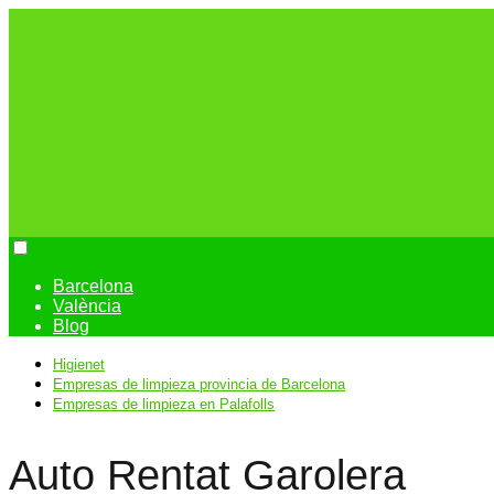
Barcelona
València
Blog
Higienet
Empresas de limpieza provincia de Barcelona
Empresas de limpieza en Palafolls
Auto Rentat Garolera