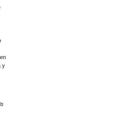
e
e
e
 en
a y
eb