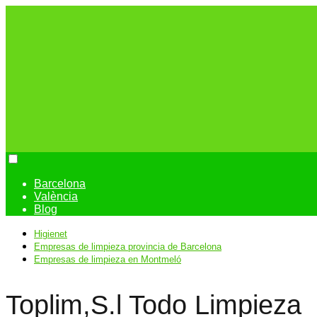
Barcelona
València
Blog
Higienet
Empresas de limpieza provincia de Barcelona
Empresas de limpieza en Montmeló
Toplim,S.l Todo Limpieza