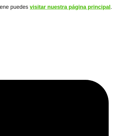
giene puedes
visitar nuestra página principal
.