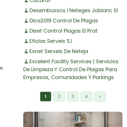
🧹
Cucarat
🧹
Desembussos I Neteges Joblanc Sl
🧹
Dica2019 Control De Plagas
🧹
Diset Control Plagas El Prat
🧹
Eficlas Serveis S.l.
🧹
Esnet Serveis De Neteja
🧹
Excelent Facility Services | Servicios
de
De Limpieza Y Control De Plagas Para
Empresas, Comunidades Y Parkings
1
2
3
4
»