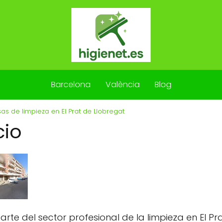
Barcelona
València
Blog
s de limpieza en El Prat de Llobregat
cio
 del sector profesional de la limpieza en El Pr