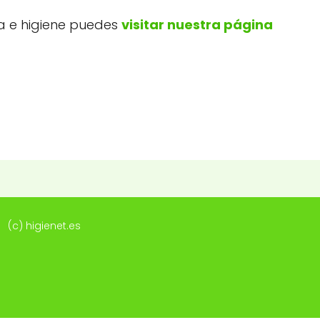
za e higiene puedes
visitar nuestra página
(c) higienet.es