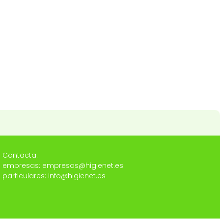
Contacta:
empresas: empresas@higienet.es
particulares: info@higienet.es