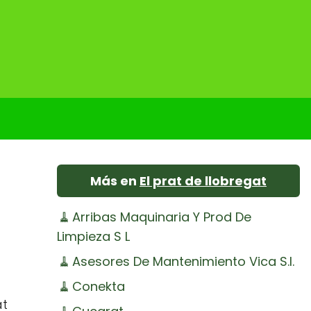
Más en
El prat de llobregat
🧹
Arribas Maquinaria Y Prod De
Limpieza S L
🧹
Asesores De Mantenimiento Vica S.l.
🧹
Conekta
at