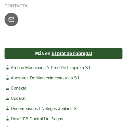
CONTACTA
Más en
El prat de llobregat
🧹
Arribas Maquinaria Y Prod De Limpieza S L
🧹
Asesores De Mantenimiento Vica S.l.
🧹
Conekta
🧹
Cucarat
🧹
Desembussos I Neteges Joblanc Sl
🧹
Dica2019 Control De Plagas