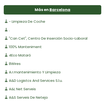
Más en
Barcelona
🧹
- Limpieza De Coche
🧹
.
🧹
"Can Cet", Centro De Inserción Socio-Laboral
🧹
100% Manteniment
🧹
4Eco Mataró
🧹
8Wires
🧹
A.r.mantenimiento Y Limpieza
🧹
A&D Logistcs And Services S.l.u.
🧹
A&L Net Serveis
🧹
A&S Serveis De Neteja