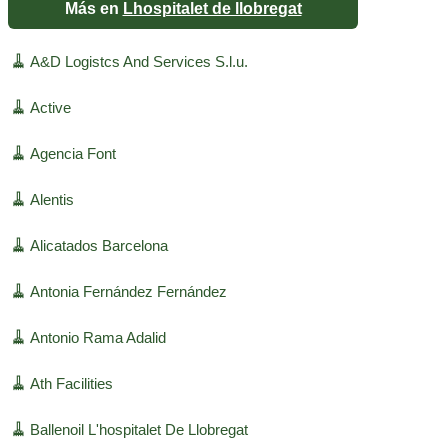
Más en
Lhospitalet de llobregat
🧹
A&D Logistcs And Services S.l.u.
🧹
Active
🧹
Agencia Font
🧹
Alentis
🧹
Alicatados Barcelona
🧹
Antonia Fernández Fernández
🧹
Antonio Rama Adalid
🧹
Ath Facilities
🧹
Ballenoil L'hospitalet De Llobregat