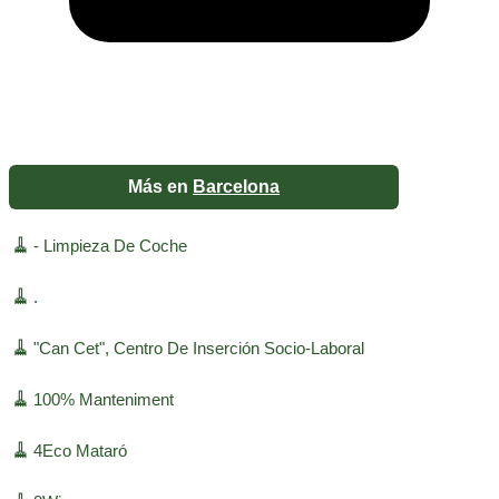
Más en
Barcelona
🧹
- Limpieza De Coche
🧹
.
🧹
"Can Cet", Centro De Inserción Socio-Laboral
🧹
100% Manteniment
🧹
4Eco Mataró