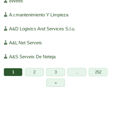
🧹
8Wires
🧹
A.r.mantenimiento Y Limpieza
🧹
A&D Logistcs And Services S.l.u.
🧹
A&L Net Serveis
🧹
A&S Serveis De Neteja
1
2
3
…
252
»