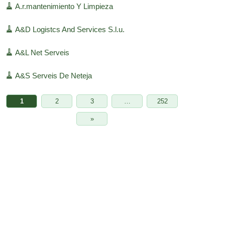
🧹
A.r.mantenimiento Y Limpieza
🧹
A&D Logistcs And Services S.l.u.
🧹
A&L Net Serveis
🧹
A&S Serveis De Neteja
1
2
3
…
252
»