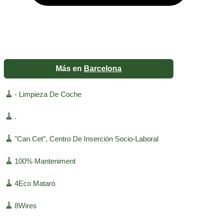
Más en
Barcelona
🧹
- Limpieza De Coche
🧹
.
🧹
"Can Cet", Centro De Inserción Socio-Laboral
🧹
100% Manteniment
🧹
4Eco Mataró
🧹
8Wires