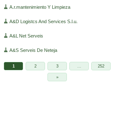
🧹
A.r.mantenimiento Y Limpieza
🧹
A&D Logistcs And Services S.l.u.
🧹
A&L Net Serveis
🧹
A&S Serveis De Neteja
1
2
3
…
252
»