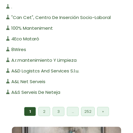
🧹
.
🧹
"Can Cet", Centro De Inserción Socio-Laboral
🧹
100% Manteniment
🧹
4Eco Mataró
🧹
8Wires
🧹
A.r.mantenimiento Y Limpieza
🧹
A&D Logistcs And Services S.l.u.
🧹
A&L Net Serveis
🧹
A&S Serveis De Neteja
1
2
3
…
252
»