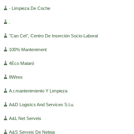
🧹
- Limpieza De Coche
🧹
.
🧹
"Can Cet", Centro De Inserción Socio-Laboral
🧹
100% Manteniment
🧹
4Eco Mataró
🧹
8Wires
🧹
A.r.mantenimiento Y Limpieza
🧹
A&D Logistcs And Services S.l.u.
🧹
A&L Net Serveis
🧹
A&S Serveis De Neteja