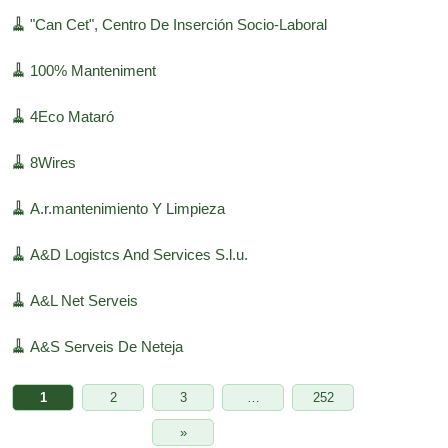
🧹
"Can Cet", Centro De Inserción Socio-Laboral
🧹
100% Manteniment
🧹
4Eco Mataró
🧹
8Wires
🧹
A.r.mantenimiento Y Limpieza
🧹
A&D Logistcs And Services S.l.u.
🧹
A&L Net Serveis
🧹
A&S Serveis De Neteja
1
2
3
…
252
»