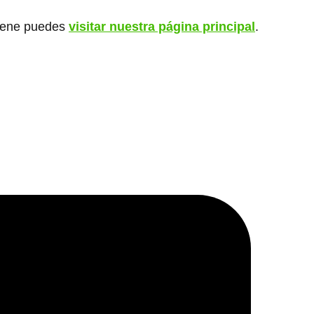
giene puedes
visitar nuestra página principal
.