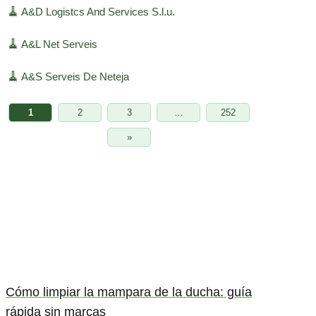
🧹
A&D Logistcs And Services S.l.u.
🧹
A&L Net Serveis
🧹
A&S Serveis De Neteja
1
2
3
…
252
»
Cómo limpiar la mampara de la ducha: guía
rápida sin marcas