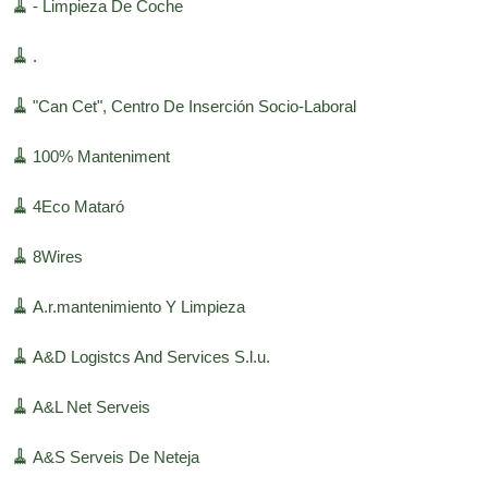
🧹
- Limpieza De Coche
🧹
.
🧹
"Can Cet", Centro De Inserción Socio-Laboral
🧹
100% Manteniment
🧹
4Eco Mataró
🧹
8Wires
🧹
A.r.mantenimiento Y Limpieza
🧹
A&D Logistcs And Services S.l.u.
🧹
A&L Net Serveis
🧹
A&S Serveis De Neteja