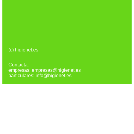
(c) higienet.es
Contacta:
empresas: empresas@higienet.es
particulares: info@higienet.es