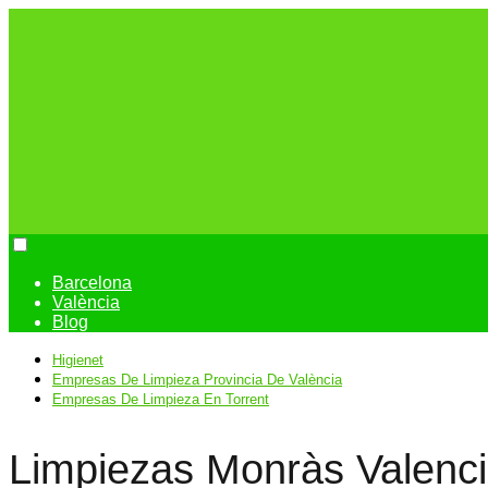
Barcelona
València
Blog
Higienet
Empresas De Limpieza Provincia De València
Empresas De Limpieza En Torrent
Limpiezas Monràs Valenc