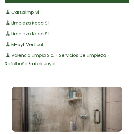
🧹
Carsalimp Sl
🧹
Limpieza Kepa S.l
🧹
Limpieza Kepa S.l.
🧹
M-eyt Vertical
🧹
Valencia Limpia S.c. - Servicios De Limpieza -
Rafelbuñol/rafelbunyol