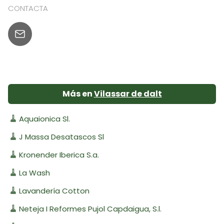
CONTACTA
Más en
Vilassar de dalt
🧹
Aquaionica Sl.
🧹
J Massa Desatascos Sl
🧹
Kronender Iberica S.a.
🧹
La Wash
🧹
Lavandería Cotton
🧹
Neteja I Reformes Pujol Capdaigua, S.l.