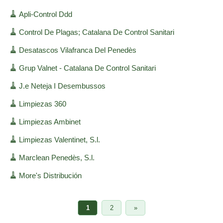
🧹
Apli-Control Ddd
🧹
Control De Plagas; Catalana De Control Sanitari
🧹
Desatascos Vilafranca Del Penedès
🧹
Grup Valnet - Catalana De Control Sanitari
🧹
J.e Neteja I Desembussos
🧹
Limpiezas 360
🧹
Limpiezas Ambinet
🧹
Limpiezas Valentinet, S.l.
🧹
Marclean Penedès, S.l.
🧹
More's Distribución
1
2
»