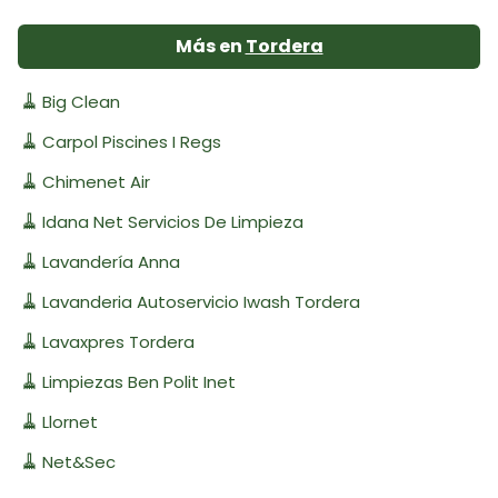
Más en
Tordera
🧹
Big Clean
🧹
Carpol Piscines I Regs
🧹
Chimenet Air
🧹
Idana Net Servicios De Limpieza
🧹
Lavandería Anna
🧹
Lavanderia Autoservicio Iwash Tordera
🧹
Lavaxpres Tordera
🧹
Limpiezas Ben Polit Inet
🧹
Llornet
🧹
Net&Sec