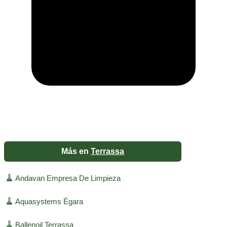
Más en
Terrassa
🧹
Andavan Empresa De Limpieza
🧹
Aquasystems Ègara
🧹
Ballenoil Terrassa