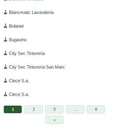
🧹
Blancmatic Lavandería
🧹
Bolanet
🧹
Bugavinc
🧹
City Sec Tintorería
🧹
City Sec Tintorería San Marc
🧹
Clece S.a.
🧹
Clece S.a.
1
2
3
…
8
»