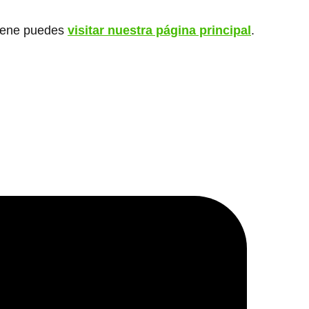
giene puedes
visitar nuestra página principal
.