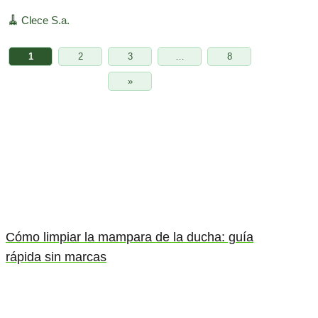
🧹
Clece S.a.
1
2
3
…
8
»
Cómo limpiar la mampara de la ducha: guía
rápida sin marcas