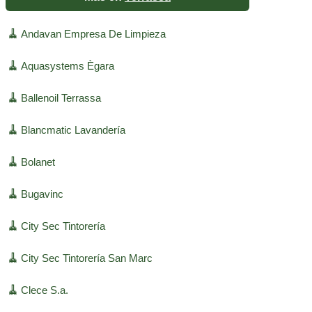
🧹
Andavan Empresa De Limpieza
🧹
Aquasystems Ègara
🧹
Ballenoil Terrassa
🧹
Blancmatic Lavandería
🧹
Bolanet
🧹
Bugavinc
🧹
City Sec Tintorería
🧹
City Sec Tintorería San Marc
🧹
Clece S.a.