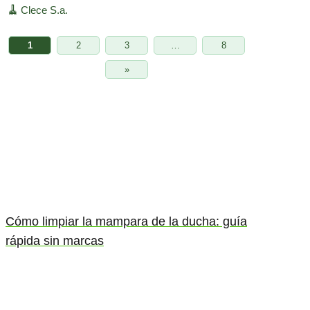
🧹
Clece S.a.
1
2
3
…
8
»
Cómo limpiar la mampara de la ducha: guía
rápida sin marcas