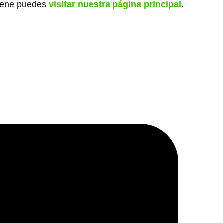
giene puedes
visitar nuestra página principal
.