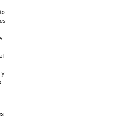
to
les
e.
el
 y
s
e
es