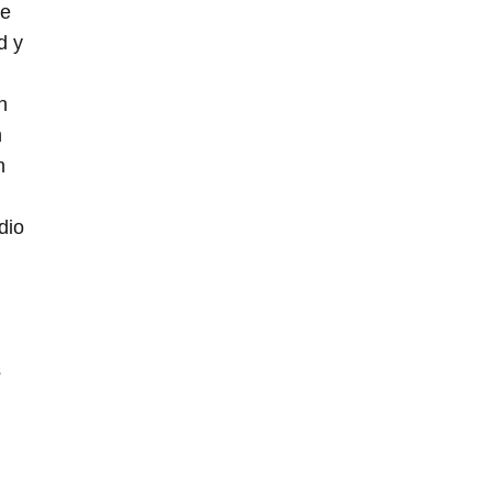
de
d y
n
n
n
dio
s