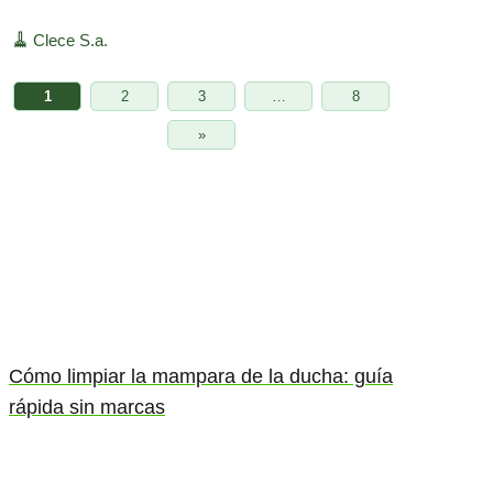
🧹
Clece S.a.
1
2
3
…
8
»
Cómo limpiar la mampara de la ducha: guía
rápida sin marcas