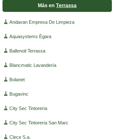
Más en
Terrassa
🧹
Andavan Empresa De Limpieza
🧹
Aquasystems Ègara
🧹
Ballenoil Terrassa
🧹
Blancmatic Lavandería
🧹
Bolanet
🧹
Bugavinc
🧹
City Sec Tintorería
🧹
City Sec Tintorería San Marc
🧹
Clece S.a.