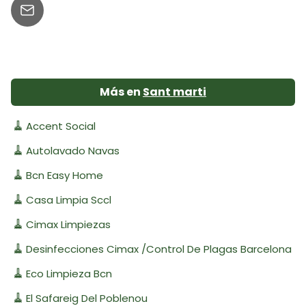
Más en
Sant marti
🧹
Accent Social
🧹
Autolavado Navas
🧹
Bcn Easy Home
🧹
Casa Limpia Sccl
🧹
Cimax Limpiezas
🧹
Desinfecciones Cimax /Control De Plagas Barcelona
🧹
Eco Limpieza Bcn
🧹
El Safareig Del Poblenou