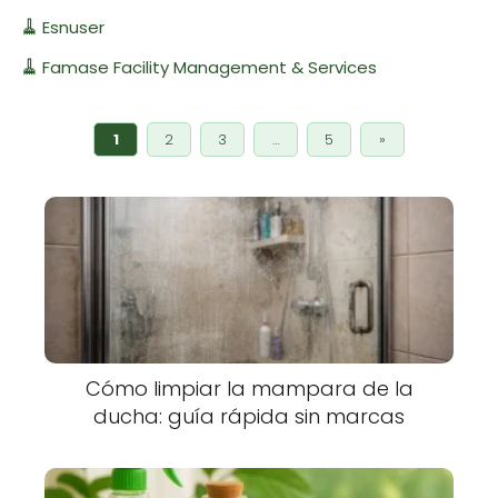
🧹
Esnuser
🧹
Famase Facility Management & Services
1
2
3
…
5
»
Cómo limpiar la mampara de la
ducha: guía rápida sin marcas