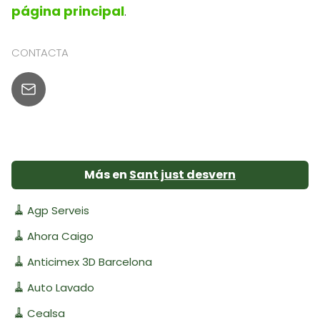
página principal
.
CONTACTA
Más en
Sant just desvern
🧹
Agp Serveis
🧹
Ahora Caigo
🧹
Anticimex 3D Barcelona
🧹
Auto Lavado
🧹
Cealsa