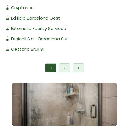
🧹
Cryptosan
🧹
Edificio Barcelona Oest
🧹
Externalia Facility Services
🧹
Frigicoll S.a - Barcelona Sur
🧹
Gestoria Brull Sl
1
2
»