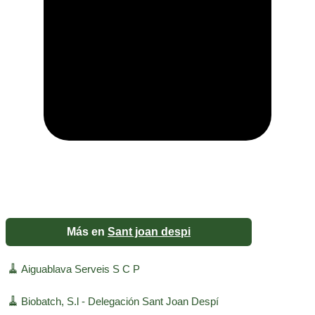
Más en
Sant joan despi
🧹
Aiguablava Serveis S C P
🧹
Biobatch, S.l - Delegación Sant Joan Despí