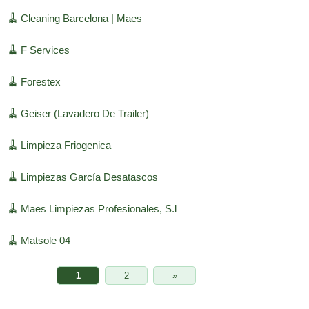
🧹
Cleaning Barcelona | Maes
🧹
F Services
🧹
Forestex
🧹
Geiser (Lavadero De Trailer)
🧹
Limpieza Friogenica
🧹
Limpiezas García Desatascos
🧹
Maes Limpiezas Profesionales, S.l
🧹
Matsole 04
1
2
»