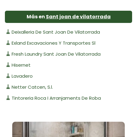
Más en
Sant joan de vilatorrada
🧹
Deixalleria De Sant Joan De Vilatorrada
🧹
Exland Excavaciones Y Transportes Sl
🧹
Fresh Laundry Sant Joan De Vilatorrada
🧹
Hisernet
🧹
Lavadero
🧹
Netter Catcen, S.l.
🧹
Tintoreria Roca I Arranjaments De Roba