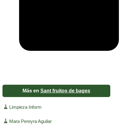
Más en
Sant fruitos de bages
🧹
Limpieza Inform
🧹
Mara Pereyra Aguilar