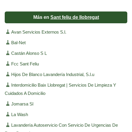
Más en
Sant feliu de llobregat
🧹
Avan Servicios Externos S.l.
🧹
Bal-Net
🧹
Castán Alonso S L
🧹
Fcc Sant Feliu
🧹
Hijos De Blanco Lavandería Industrial, S.l.u
🧹
Interdomicilio Baix Llobregat | Servicios De Limpieza Y
Cuidados A Domicilio
🧹
Jomarsa Sl
🧹
La Wash
🧹
Lavandería Autoservicio Con Servicio De Urgencias De