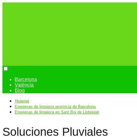
Barcelona
València
Blog
Higienet
Empresas de limpieza provincia de Barcelona
Empresas de limpieza en Sant Boi de Llobregat
Soluciones Pluviales