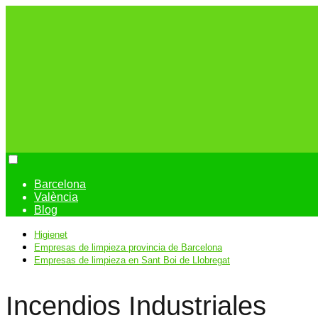
Barcelona
València
Blog
Higienet
Empresas de limpieza provincia de Barcelona
Empresas de limpieza en Sant Boi de Llobregat
Incendios Industriales