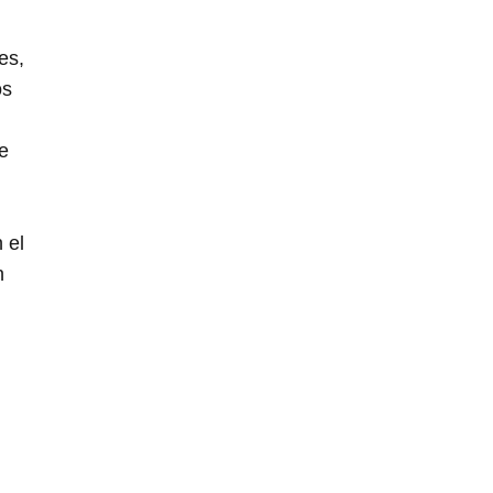
es,
os
e
 el
n