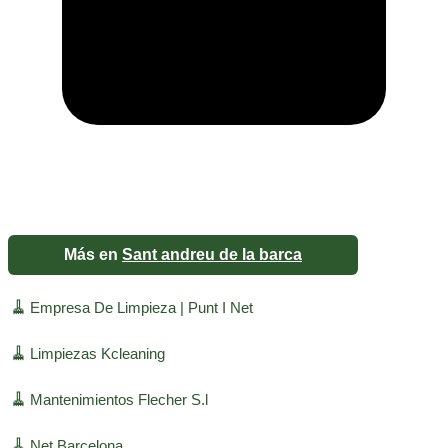
Más en
Sant andreu de la barca
🧹
Empresa De Limpieza | Punt I Net
🧹
Limpiezas Kcleaning
🧹
Mantenimientos Flecher S.l
🧹
Net Barcelona